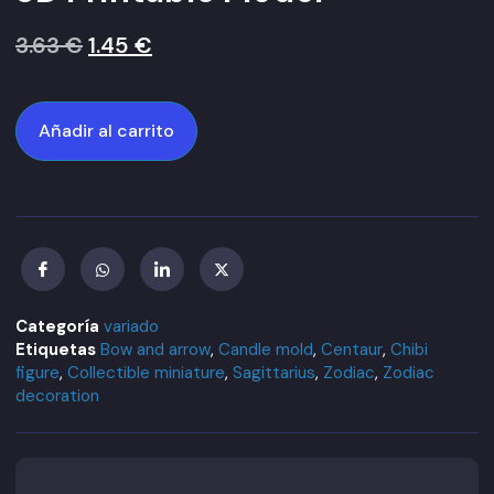
3.63
€
1.45
€
Añadir al carrito
Categoría
variado
Etiquetas
Bow and arrow
,
Candle mold
,
Centaur
,
Chibi
figure
,
Collectible miniature
,
Sagittarius
,
Zodiac
,
Zodiac
decoration