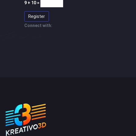
9 + 10 =
Register
Connect with: