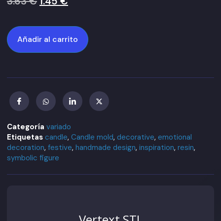
3.63
€
1.45
€
Añadir al carrito
Categoría
variado
Etiquetas
candle
,
Candle mold
,
decorative
,
emotional
decoration
,
festive
,
handmade design
,
inspiration
,
resin
,
symbolic figure
Vertext STL