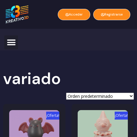
Acceder
Registrarse
variado
¡Oferta!
¡Oferta!