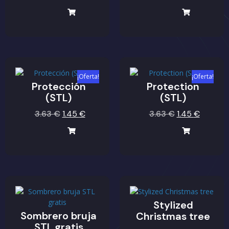
¡Oferta!
¡Oferta!
Protección
Protection
(STL)
(STL)
3.63
€
1.45
€
3.63
€
1.45
€
Stylized
Sombrero bruja
Christmas tree
STL gratis