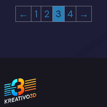
←
1
2
3
4
→