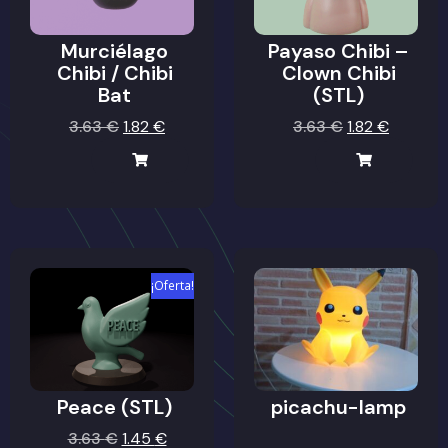
Murciélago
Payaso Chibi –
Chibi / Chibi
Clown Chibi
Bat
(STL)
3.63
€
1.82
€
3.63
€
1.82
€
¡Oferta!
Peace (STL)
picachu-lamp
3.63
€
1.45
€