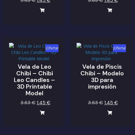
3.63
€
1.45
€
3.63
€
1.45
€
¡Oferta!
¡Oferta!
Vela de Leo
Vela de Piscis
Chibi – Chibi
Chibi – Modelo
Leo Candles –
3D para
3D Printable
impresión
Model
3.63
€
1.45
€
3.63
€
1.45
€