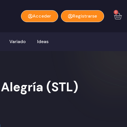
0
Acceder
Registrarse
Variado
Ideas
 Alegría (STL)