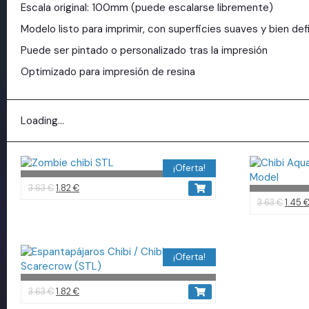
Escala original: 100mm (puede escalarse libremente)
Modelo listo para imprimir, con superficies suaves y bien def
Puede ser pintado o personalizado tras la impresión
Optimizado para impresión de resina
Loading...
¡Oferta!
3.63
€
1.82
€
3.63
€
1.45
¡Oferta!
3.63
€
1.82
€
3.63
€
1.45