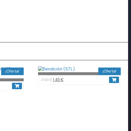
¡Oferta!
¡Oferta!
3.63
€
1.45
€