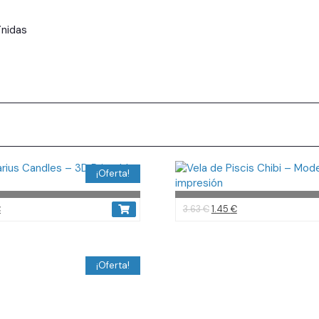
inidas
¡Oferta!
€
3.63
€
1.45
€
¡Oferta!
€