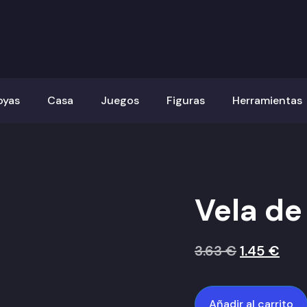
oyas
Casa
Juegos
Figuras
Herramientas
Vela de
3.63
€
1.45
€
Añadir al carrito