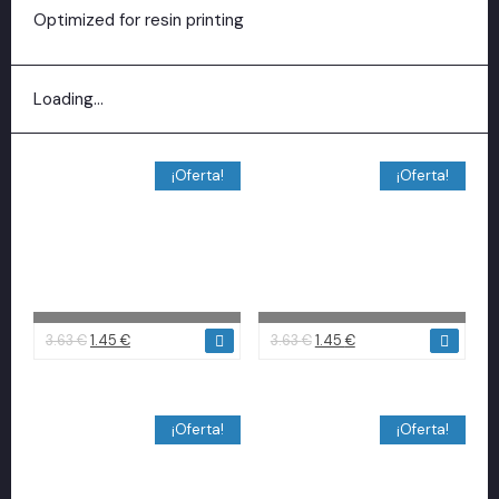
Optimized for resin printing
Loading...
¡Oferta!
¡Oferta!
3.63
€
1.45
€
3.63
€
1.45
€
¡Oferta!
¡Oferta!