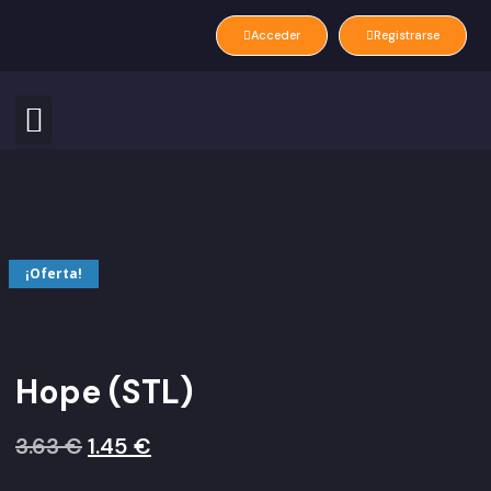
Acceder
Registrarse
¡Oferta!
Hope (STL)
3.63
€
1.45
€