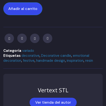
Añadir al carrito
Categoría
variado
Etiquetas
decorative
,
Decorative candle
,
emotional
decoration
,
festive
,
handmade design
,
inspiration
,
resin
Vertext STL
Ver tienda del autor