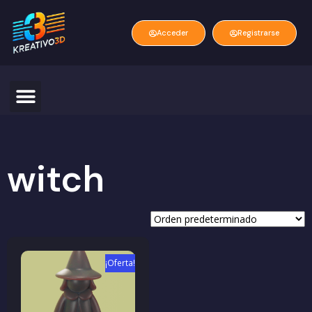
Acceder
Registrarse
witch
¡Oferta!