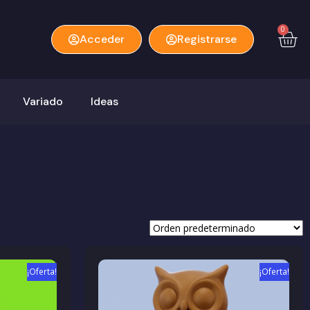
0
Acceder
Registrarse
Variado
Ideas
¡Oferta!
¡Oferta!