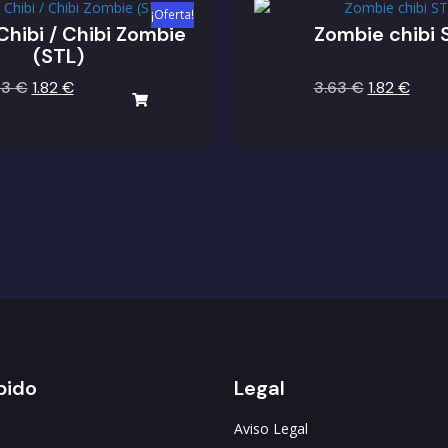
¡Oferta!
hibi / Chibi Zombie
Zombie chibi 
(STL)
63
€
1.82
€
3.63
€
1.82
€
pido
Legal
Aviso Legal