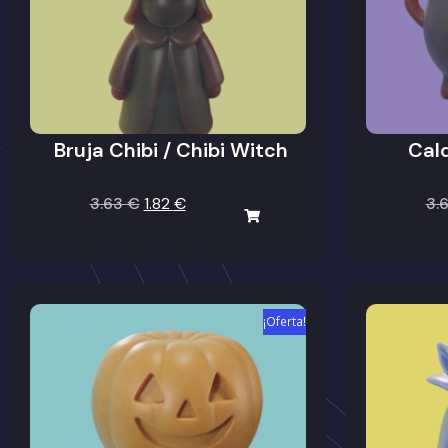
Bruja Chibi / Chibi Witch
Cald
3.63
€
1.82
€
3.
¡Oferta!