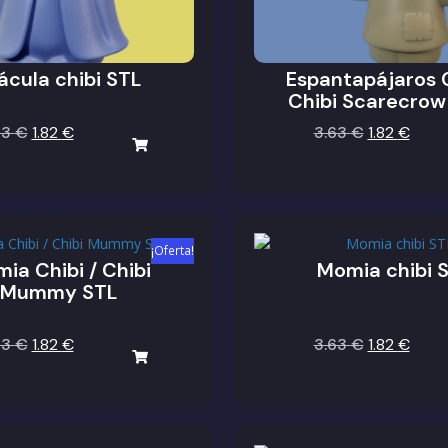
ácula chibi STL
Espantapájaros C
Chibi Scarecrow
63
€
1.82
€
3.63
€
1.82
€
¡Oferta!
ia Chibi / Chibi
Momia chibi 
Mummy STL
63
€
1.82
€
3.63
€
1.82
€