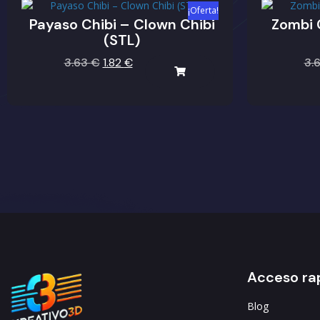
¡Oferta!
Payaso Chibi – Clown Chibi
Zombi C
(STL)
3.63
€
1.82
€
3.
Acceso ra
Blog