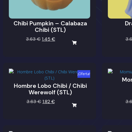
Chibi Pumpkin – Calabaza
Dr
Chibi (STL)
3.63
€
1.45
€
3.
¡Oferta!
Mom
Hombre Lobo Chibi / Chibi
Werewolf (STL)
3.63
€
1.82
€
3.