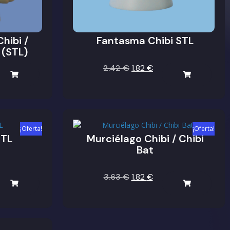
hibi /
Fantasma Chibi STL
 (STL)
2.42
€
1.82
€
¡Oferta!
¡Oferta!
STL
Murciélago Chibi / Chibi
Bat
3.63
€
1.82
€