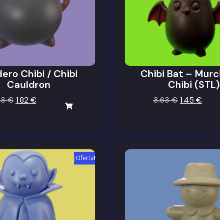
ero Chibi / Chibi
Chibi Bat – Murc
Cauldron
Chibi (STL)
63
€
1.82
€
3.63
€
1.45
€
¡Oferta!