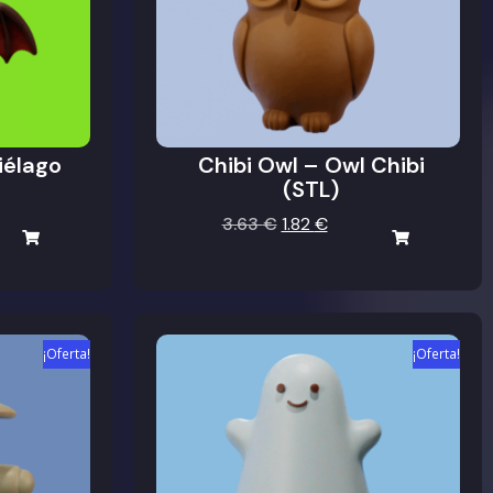
iélago
Chibi Owl – Owl Chibi
(STL)
3.63
€
1.82
€
¡Oferta!
¡Oferta!