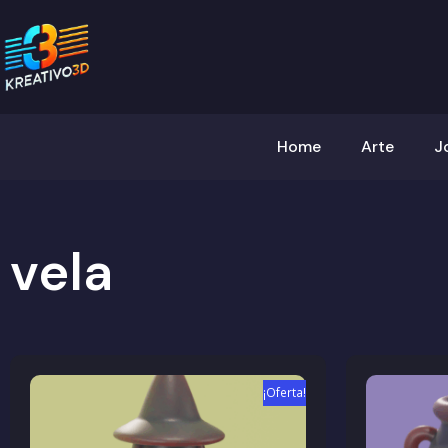
Home
Arte
J
vela
¡Oferta!