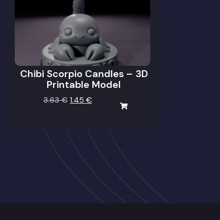
Chibi Scorpio Candles – 3D
Printable Model
3.63
€
1.45
€