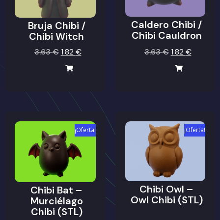
Caldero Chibi /
Bruja Chibi /
Chibi Cauldron
Chibi Witch
3.63
€
1.82
€
3.63
€
1.82
€
¡Oferta!
¡Oferta!
Chibi Owl –
Chibi Bat –
Owl Chibi (STL)
Murciélago
Chibi (STL)