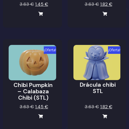
3.63
€
1.45
€
3.63
€
1.82
€
¡Oferta!
¡Oferta!
Drácula chibi
Chibi Pumpkin
STL
– Calabaza
Chibi (STL)
3.63
€
1.45
€
3.63
€
1.82
€