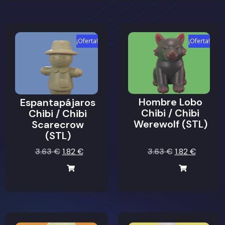
¡Oferta!
¡Oferta!
Hombre Lobo
Espantapájaros
Chibi / Chibi
Chibi / Chibi
Werewolf (STL)
Scarecrow
(STL)
3.63
€
1.82
€
3.63
€
1.82
€