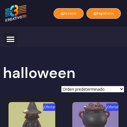
Acceder
Registrarse
halloween
¡Oferta!
¡Oferta!