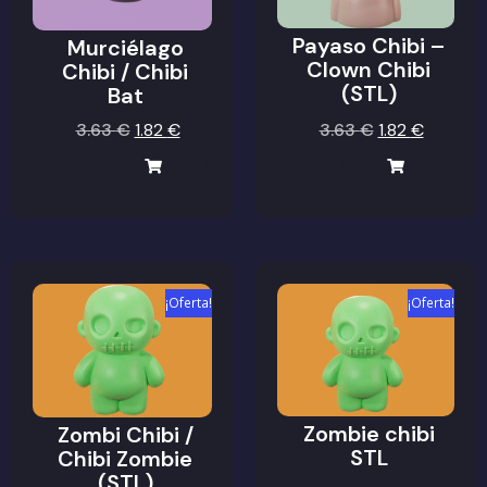
Payaso Chibi –
Murciélago
Clown Chibi
Chibi / Chibi
(STL)
Bat
3.63
€
1.82
€
3.63
€
1.82
€
¡Oferta!
¡Oferta!
Zombie chibi
Zombi Chibi /
STL
Chibi Zombie
(STL)